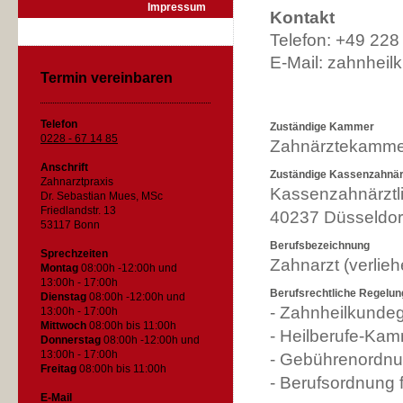
Impressum
Kontakt
Telefon: +49 22
E-Mail: zahnhe
Termin vereinbaren
Telefon
Zuständige Kammer
0228 - 67 14 85
Zahnärztekammer
Anschrift
Zuständige Kassenzahnärz
Zahnarztpraxis
Kassenzahnärztli
Dr. Sebastian Mues, MSc
Friedlandstr. 13
40237 Düsseldor
53117 Bonn
Berufsbezeichnung
Sprechzeiten
Zahnarzt (verlie
Montag
08:00h -12:00h und
13:00h - 17:00h
Berufsrechtliche Regelu
Dienstag
08:00h -12:00h und
- Zahnheilkunde
13:00h - 17:00h
Mittwoch
08:00h bis 11:00h
- Heilberufe-Ka
Donnerstag
08:00h -12:00h und
13:00h - 17:00h
- Gebührenordnu
Freitag
08:00h bis 11:00h
- Berufsordnung 
E-Mail