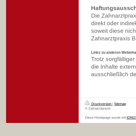
Haftungsaussch
Die Zahnarztpraxi
direkt oder indir
soweit diese nich
Zahnarztpraxis B
Links zu anderen Webinha
Trotz sorgfältige
die Inhalte extern
ausschließlich de
Druckversion
|
Sitemap
© Zahnarztpraxis
Diese Homepage wurde mit
IONOS