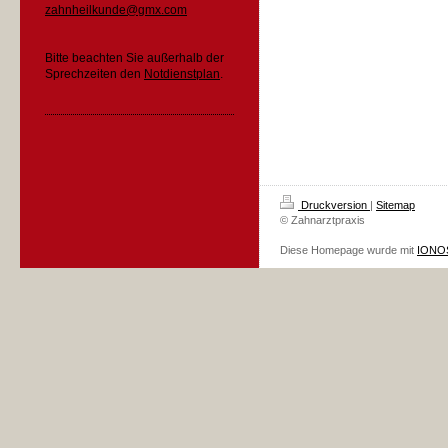
zahnheilkunde@gmx.com
Bitte beachten Sie außerhalb der
Sprechzeiten den
Notdienstplan
.
Druckversion
|
Sitemap
© Zahnarztpraxis
Diese Homepage wurde mit
IONOS