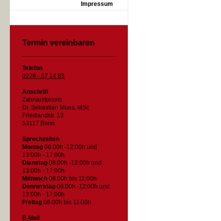
Impressum
Termin vereinbaren
Telefon
0228 - 67 14 85
Anschrift
Zahnarztpraxis
Dr. Sebastian Mues, MSc
Friedlandstr. 13
53117 Bonn
Sprechzeiten
Montag
08:00h -12:00h und
13:00h - 17:00h
Dienstag
08:00h -12:00h und
13:00h - 17:00h
Mittwoch
08:00h bis 11:00h
Donnerstag
08:00h -12:00h und
13:00h - 17:00h
Freitag
08:00h bis 11:00h
E-Mail