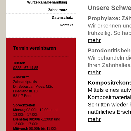
Wurzelkanalbehandlung
Unsere Schwe
Zahnersatz
Prophylaxe: Zä
Datenschutz
Wir erkennen un
Kontakt
frühzeitig. So h
mehr
Termin vereinbaren
Parodontitisbe
Wir behandeln di
Telefon
Ihren Zahnhalte
0228 - 67 14 85
mehr
Anschrift
Kompositrekonst
Zahnarztpraxis
Dr. Sebastian Mues, MSc
Mittels eines au
Friedlandstr. 13
53117 Bonn
Kompositmaterial
Schritten wieder h
Sprechzeiten
Montag
08:00h -12:00h und
natürliches Ersc
13:00h - 17:00h
mehr
Dienstag
08:00h -12:00h und
13:00h - 17:00h
Mittwoch
08:00h bis 11:00h