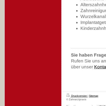
Alterszahnhe
Zahnreinigu
Wurzelkana
Implantatge
Kinderzahnh
Sie haben Frag
Rufen Sie uns an
über unser
Konta
Druckversion
|
Sitemap
© Zahnarztpraxis