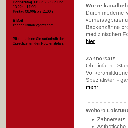
Donnerstag
08:00h -12:00h und
Wurzelkanalbe
13:00h - 17:00h
Freitag
08:00h bis 11:00h
Durch moderne V
vorhersagbarer 
E-Mail
zahnheilkunde@gmx.com
Backenzähne pro
medizinischen For
Bitte beachten Sie außerhalb der
hier
Sprechzeiten den
Notdienstplan
.
Zahnersatz
Ob einfache Stah
Vollkeramikkrone
Spezialisten - gara
mehr
Weitere Leistun
Zahnersatz
Ästhetische